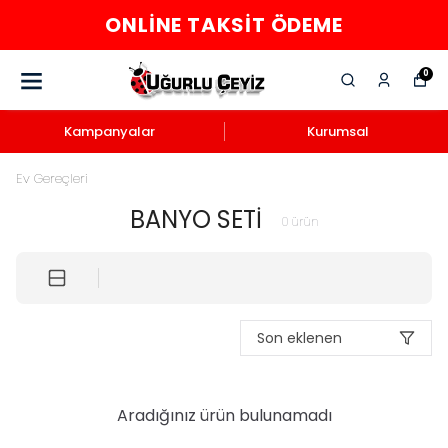
ONLINE TAKSIT ÖDEME
0
Kampanyalar
Kurumsal
Ev Gereçleri
BANYO SETİ
0
ürün
Son eklenen
Aradığınız ürün bulunamadı