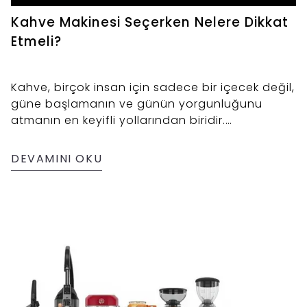
Kahve Makinesi Seçerken Nelere Dikkat
Etmeli?
Kahve, birçok insan için sadece bir içecek değil,
güne başlamanın ve günün yorgunluğunu
atmanın en keyifli yollarından biridir.
Günümüzde kahve keyfini evde yaşamak,
doğru kahve makinesi ile hem kolay hem de
DEVAMINI OKU
profesyonel bir deneyime dönüşüyor. Gelişen
teknoloji sayesinde kahve makineleri artık
sadece pratik değil, aynı zamanda şık
tasarımlarıyla da mutfakların vazgeçilmezi
haline geldi.