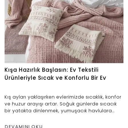
Kışa Hazırlık Başlasın: Ev Tekstili
Ürünleriyle Sıcak ve Konforlu Bir Ev
Kış ayları yaklaşırken evlerimizde sıcaklık, konfor
ve huzur arayışı artar. Soğuk günlerde sıcacık
bir yatakta dinlenmek, yumuşacık havlulara
sarılmak ya da banyonuzda konforlu bir
atmosfer yaratmak kış mevsiminin en keyifli
DEVAMINI OKU