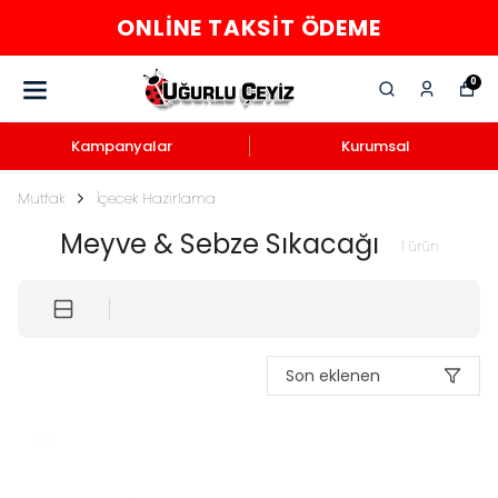
ONLINE TAKSIT ÖDEME
0
Kampanyalar
Kurumsal
Mutfak
İçecek Hazırlama
Meyve & Sebze Sıkacağı
1
ürün
Son eklenen