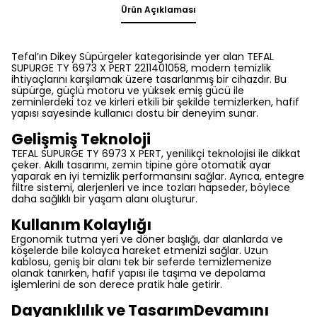
Ürün Açıklaması
Tefal’ın Dikey Süpürgeler kategorisinde yer alan TEFAL
SUPURGE TY 6973 X PERT 2211401058, modern temizlik
ihtiyaçlarını karşılamak üzere tasarlanmış bir cihazdır. Bu
süpürge, güçlü motoru ve yüksek emiş gücü ile
zeminlerdeki toz ve kirleri etkili bir şekilde temizlerken, hafif
yapısı sayesinde kullanıcı dostu bir deneyim sunar.
Gelişmiş Teknoloji
TEFAL SUPURGE TY 6973 X PERT, yenilikçi teknolojisi ile dikkat
çeker. Akıllı tasarımı, zemin tipine göre otomatik ayar
yaparak en iyi temizlik performansını sağlar. Ayrıca, entegre
filtre sistemi, alerjenleri ve ince tozları hapseder, böylece
daha sağlıklı bir yaşam alanı oluşturur.
Kullanım Kolaylığı
Ergonomik tutma yeri ve döner başlığı, dar alanlarda ve
köşelerde bile kolayca hareket etmenizi sağlar. Uzun
kablosu, geniş bir alanı tek bir seferde temizlemenize
olanak tanırken, hafif yapısı ile taşıma ve depolama
işlemlerini de son derece pratik hale getirir.
Dayanıklılık ve TasarımDevamını