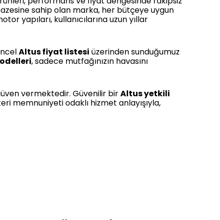
rünleri, performans ve fiyat dengesinde rakipsiz
lpazesine sahip olan marka, her bütçeye uygun
otor yapıları, kullanıcılarına uzun yıllar
üncel
Altus fiyat listesi
üzerinden sunduğumuz
odelleri
, sadece mutfağınızın havasını
 güven vermektedir. Güvenilir bir
Altus yetkili
eri memnuniyeti odaklı hizmet anlayışıyla,