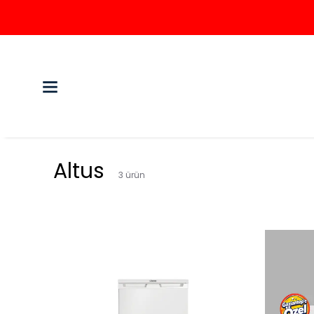
Altus
3
ürün