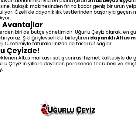
sağlayan donanımlarıyla ön plana çıkan
Altus beyaz eşya
ü
ne, bulaşık makinesinden fırına kadar geniş bir ürün ye
 kılıyor. Özellikle dayanıklılık testlerinden başarıyla geçen m
iyor.
e Avantajlar
erden biri de bütçe yönetimidir. Uğurlu Çeyiz olarak, en g
ıyoruz. Şıklığı işlevsellikle birleştiren
dayanıklı Altus m
 tüketimiyle faturalarınızda da tasarruf sağlar.
lu Çeyizde!
steklenen Altus markası, satış sonrası hizmet kalitesiyle de
urlu Çeyiz’in yıllara dayanan perakende tecrübesi ve müşt
y.