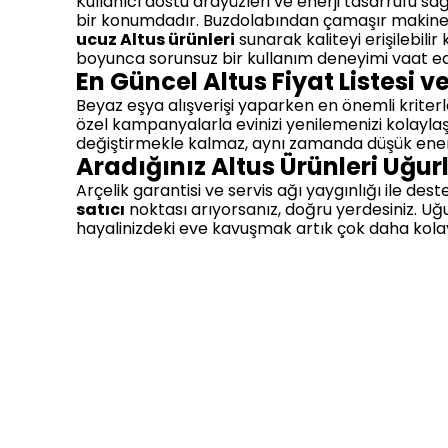
Kullanıcı dostu arayüzleri ve enerji tasarrufu 
bir konumdadır. Buzdolabından çamaşır makinesi
ucuz Altus ürünleri
sunarak kaliteyi erişilebilir
boyunca sorunsuz bir kullanım deneyimi vaat ed
En Güncel Altus Fiyat Listesi v
Beyaz eşya alışverişi yaparken en önemli kriterl
özel kampanyalarla evinizi yenilemenizi kolaylaştır
değiştirmekle kalmaz, aynı zamanda düşük enerji
Aradığınız Altus Ürünleri Uğur
Arçelik garantisi ve servis ağı yaygınlığı ile de
satıcı
noktası arıyorsanız, doğru yerdesiniz. Uğ
hayalinizdeki eve kavuşmak artık çok daha kola