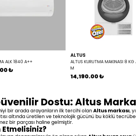
ALTUS
MA ALK 1840 A++
ALTUS KURUTMA MAKINASI 8 KG 
M
.00 ₺
14,190.00 ₺
üvenilir Dostu: Altus Marka
yi bir arada arayanların ilk tercihi olan
Altus markası
, 
atısı altında üretilen ve teknolojik gücünü bu köklü tecrü
z bir parçası haline gelmiştir.
 Etmelisiniz?