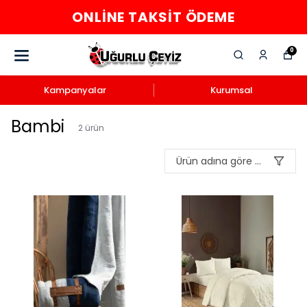
ONLINE TAKSIT ÖDEME
0
Kampanyalar
Kurumsal
Bambi
2
ürün
Ürün adına göre A-Z