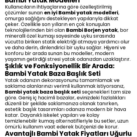
Bambi Yatak Modelleri
Kullanıcıların ihtiyaçlarına göre özelleştirilmiş
çözümler sunan
en iyi Bambi yatak modelleri
,
omurga sağlığını destekleyen yapılarıyla dikkat
çeker. Özellikle son yılların en çok konuşulan
teknolojilerinden biri olan
Bambi Borjen yatak
, bor
mineralli özel kumaşı sayesinde uyku sırasında
vücutta biriken statik elektriği atmaya yardımcı olur
ve daha derin, dinlendirici bir uyku sağlar. Hijyeni ve
konforu bir arada sunan bu modeller, modern
yaşamın getirdiği stresi yatak odanızdan uzaklaştırır.
Şıklık ve Fonksiyonellik Bir Arada:
Bambi Yatak Baza Başlık Seti
Yatak odanızın dekorasyonunu tamamlamak ve
saklama alanlarınızı verimli kullanmak istiyorsanız,
Bambi yatak baza başlık seti
seçenekleri tam size
göre. Geniş iç hacimli bazalar, evinizdeki fazlalıkları
düzenli bir şekilde saklamanıza olanak tanırken,
estetik başlık tasarımları odanıza modern bir hava
katar. Dayanıklı iskelet yapıları ve kolay
temizlenebilir kumaş alternatifleriyle bu setler, uzun
ömürlü kullanım vaat ederek bütçenizi de korur.
Avantajlı Bambi Yatak Fiyatları Uğurlu