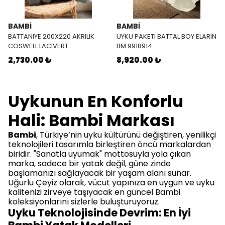
BAMBI
BAMBI
BATTANIYE 200X220 AKRILIK
UYKU PAKETI BATTAL BOY ELARIN
COSWELL LACIVERT
BM 9918914
2,730.00 ₺
8,920.00 ₺
Uykunun En Konforlu
Hali: Bambi Markası
Bambi
, Türkiye’nin uyku kültürünü değiştiren, yenilikçi
teknolojileri tasarımla birleştiren öncü markalardan
biridir. "Sanatla uyumak" mottosuyla yola çıkan
marka, sadece bir yatak değil, güne zinde
başlamanızı sağlayacak bir yaşam alanı sunar.
Uğurlu Çeyiz olarak, vücut yapınıza en uygun ve uyku
kalitenizi zirveye taşıyacak en güncel Bambi
koleksiyonlarını sizlerle buluşturuyoruz.
Uyku Teknolojisinde Devrim: En İyi