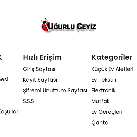
K
Hızlı Erişim
Kategoriler
Giriş Sayfası
Küçük Ev Aletleri
esi
Kayıt Sayfası
Ev Tekstili
Şifremi Unuttum Sayfası
Elektronik
S.S.S
Mutfak
oşulları
Ev Gereçleri
i
Çanta