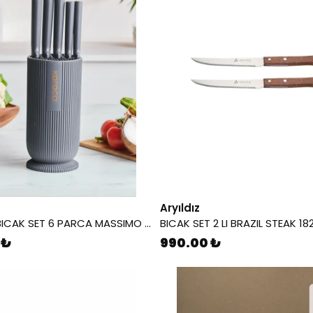
Aryıldız
KARACA BICAK SET 6 PARCA MASSIMO ROUND ANTRASIT 8683650374251
BICAK SET 2 LI BRAZIL STEAK 1
 ₺
990.00 ₺