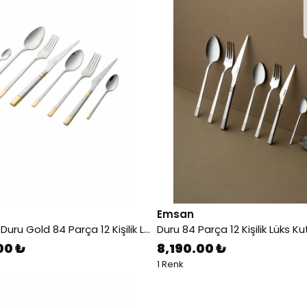
Emsan
Elegance Duru Gold 84 Parça 12 Kişilik Lüks Kutulu Çatal Kaşık Bıçak Takımı
00 ₺
8,190.00 ₺
1 Renk