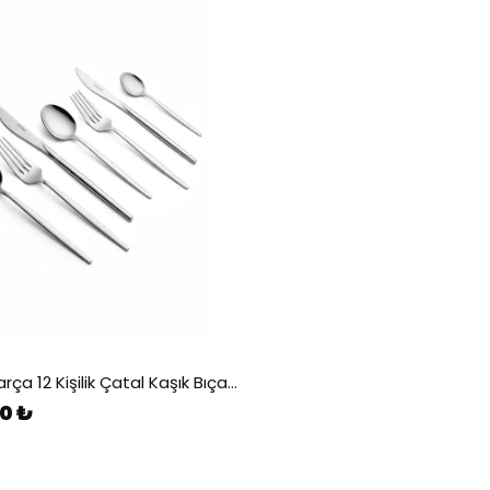
Alya 84 Parça 12 Kişilik Çatal Kaşık Bıçak Takımı Lüks Kutulu
0 ₺