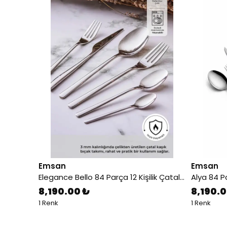
Emsan
Emsan
Elegance Bello 84 Parça 12 Kişilik Çatal Kaşık Bıçak Seti Lüks Kutulu
8,190.00 ₺
8,190.0
1 Renk
1 Renk