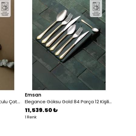
Emsan
Duru 84 Parça 12 Kişilik Lüks Kutulu Çatal Kaşık Bıçak Seti
Elegance Göksu Gold 84 Parça 12 Kişilik Lüks Kutulu Çatal Kaşık Bıçak Seti
11,539.50 ₺
1 Renk