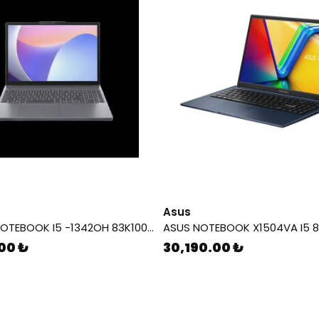
Asus
LENOVO NOTEBOOK I5 -1342OH 83K10016TR 8/512 SSD
00 ₺
30,190.00 ₺