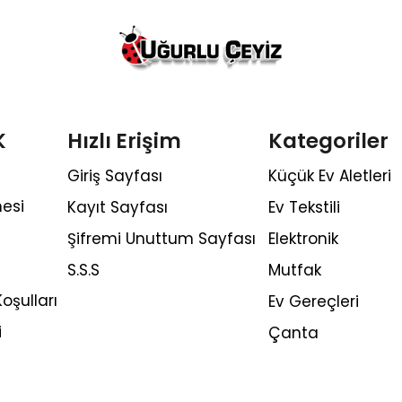
K
Hızlı Erişim
Kategoriler
Giriş Sayfası
Küçük Ev Aletleri
esi
Kayıt Sayfası
Ev Tekstili
Şifremi Unuttum Sayfası
Elektronik
S.S.S
Mutfak
oşulları
Ev Gereçleri
i
Çanta