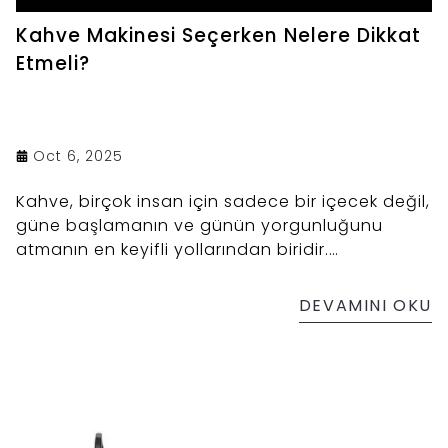
Kahve Makinesi Seçerken Nelere Dikkat
Etmeli?
Oct 6, 2025
Kahve, birçok insan için sadece bir içecek değil,
güne başlamanın ve günün yorgunluğunu
atmanın en keyifli yollarından biridir.
Günümüzde kahve keyfini evde yaşamak,
doğru kahve makinesi ile hem kolay hem de
DEVAMINI OKU
profesyonel bir deneyime dönüşüyor. Gelişen
teknoloji sayesinde kahve makineleri artık
sadece pratik değil, aynı zamanda şık
tasarımlarıyla da mutfakların vazgeçilmezi
haline geldi.