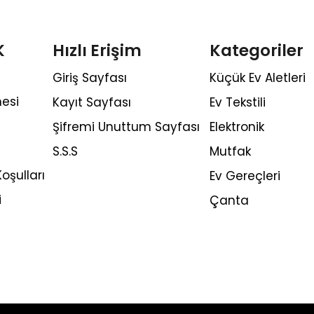
K
Hızlı Erişim
Kategoriler
Giriş Sayfası
Küçük Ev Aletleri
esi
Kayıt Sayfası
Ev Tekstili
Şifremi Unuttum Sayfası
Elektronik
S.S.S
Mutfak
oşulları
Ev Gereçleri
i
Çanta