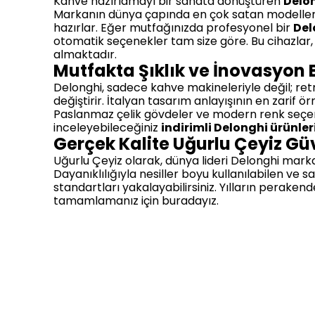
Kahve hazırlamayı bir sanata dönüştüren
Delo
Markanın dünya çapında en çok satan modelleri
hazırlar. Eğer mutfağınızda profesyonel bir
Del
otomatik seçenekler tam size göre. Bu cihazlar, k
almaktadır.
Mutfakta Şıklık ve İnovasyon 
Delonghi, sadece kahve makineleriyle değil; retr
değiştirir. İtalyan tasarım anlayışının en zarif 
Paslanmaz çelik gövdeler ve modern renk seçene
inceleyebileceğiniz
indirimli Delonghi ürünler
Gerçek Kalite Uğurlu Çeyiz Gü
Uğurlu Çeyiz olarak, dünya lideri Delonghi marka
Dayanıklılığıyla nesiller boyu kullanılabilen ve
standartları yakalayabilirsiniz. Yılların perakend
tamamlamanız için buradayız.