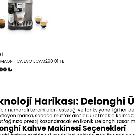
I
 MAGNIFICA EVO ECAM290 81 TB
.00 ₺
knoloji Harikası: Delonghi Ü
ir numaralı tercihi olan, estetiği ve fonksiyonelliği her de
yen marka, sadece mutfak aletleri üretmekle kalmaz; evini
ağınıza prestij kazandıracak en ikonik Delonghi tasarımla
longhi Kahve Makinesi Seçenekleri