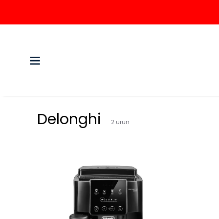
Delonghi
2
ürün