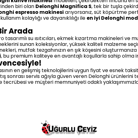
nghi kahve makinesi
modelleri, çekirdekten fincana en s
nden biri olan
Delonghi Magnifica S
, tek bir tuşla çeki
onghi espresso makinesi
arıyorsanız, süt köpürtme pe
ullanım kolaylığı ve dayanıklılığı ile
en iyi Delonghi mod
Bir Arada
o tasarımlı su ısıtıcıları, ekmek kızartma makineleri ve m
örneklerini sunan koleksiyonlar, yüksek kaliteli malzeme se
kleri, mutfak tezgahınızın en şık köşesini oluşturmanıza 
i
, bu premium kaliteye en avantajlı koşullarla sahip olma 
vencesiyle!
sının en gelişmiş teknolojilerini uygun fiyat ve esnek taks
 satış sonrası servis ağıyla güven veren Delonghi ürünlerin
e tecrübesi ve müşteri memnuniyeti odaklı yaklaşımımızla, or