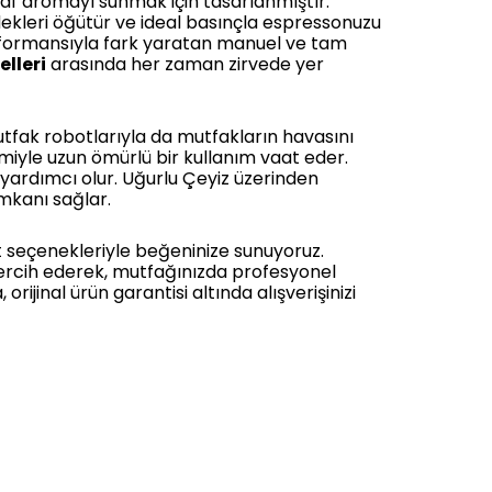
af aromayı sunmak için tasarlanmıştır.
rdekleri öğütür ve ideal basınçla espressonuzu
rformansıyla fark yaratan manuel ve tam
elleri
arasında her zaman zirvede yer
utfak robotlarıyla da mutfakların havasını
çimiyle uzun ömürlü bir kullanım vaat eder.
yardımcı olur. Uğurlu Çeyiz üzerinden
imkanı sağlar.
it seçenekleriyle beğeninize sunuyoruz.
i tercih ederek, mutfağınızda profesyonel
ijinal ürün garantisi altında alışverişinizi