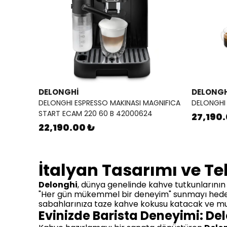
DELONGHI
DELONGH
DELONGHI ESPRESSO MAKINASI MAGNIFICA
DELONGHI
START ECAM 220 60 B 42000624
27,190
22,190.00 ₺
İtalyan Tasarımı ve Te
Delonghi
, dünya genelinde kahve tutkunlarının b
"Her gün mükemmel bir deneyim" sunmayı hedefle
sabahlarınıza taze kahve kokusu katacak ve mutf
Evinizde Barista Deneyimi: De