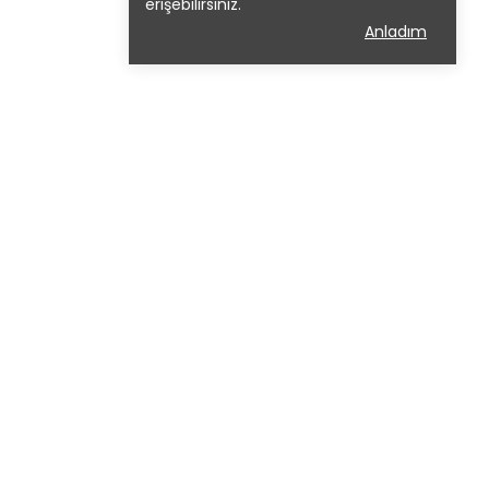
erişebilirsiniz.
Anladım
MÜŞTERİ
HİZMETLERİ