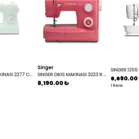
Singer
SINGER DIKIS MAKINASI 2277 CLEARWATER GREEN
SINGER DIKIS MAKINASI 3223 R KIRMIZI 230128155
6,690.00
8,190.00 ₺
1 Renk