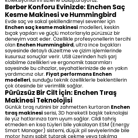
koleksiyonlarını sizlerle buluşturuyoruz.
Berber Konforu Evinizde: Enchen Saç
Kesme Makinesi ve Hummingbird
Evde saç ve sakal şekillendirmeyi sevenler için
Enchen saç kesme makinesi
modelleri, keskin
bıçak yapıları ve güçlü motorlarıyla pürüzsüz bir
deneyim vaat eder. Özellikle profesyonellerin tercihi
olan
Enchen Hummingbird
, ultra ince bıçakları
sayesinde detaylı düzeltme ve çizim işlemlerinde
kusursuz sonuçlar verir. USB üzerinden hızlı şarj
olabilme özellikleri ve ergonomik tasarımları
sayesinde bu cihazlar, seyahatlerinizde de en yakın
yardımcınız olur.
Fiyat performans Enchen
modelleri
, sunduğu teknik özelliklerle beklentilerin
çok ötesinde bir verimlilik sağlar.
Pürüzsüz Bir Cilt İçin: Enchen Tıraş
Makinesi Teknolojisi
Günlük tıraş rutinini bir zahmetten kurtaran
Enchen
tıraş makinesi
serisi, 3D hareketli başlık teknolojisi
ile yüz hatlarınıza tam uyum sağlar. Cildi tahriş
etmeden en kısa tüyleri bile yakalayan ESM (Energy
Smart Manager) sistemi, düşük pil seviyelerinde bile
motor hızını sabit tutarak çekme veya takılma