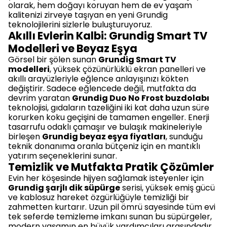
olarak, hem doğayı koruyan hem de ev yaşam
kalitenizi zirveye taşıyan en yeni Grundig
teknolojilerini sizlerle buluşturuyoruz.
Akıllı Evlerin Kalbi: Grundig Smart TV
Modelleri ve Beyaz Eşya
Görsel bir şölen sunan
Grundig Smart TV
modelleri
, yüksek çözünürlüklü ekran panelleri ve
akıllı arayüzleriyle eğlence anlayışınızı kökten
değiştirir. Sadece eğlencede değil, mutfakta da
devrim yaratan
Grundig Duo No Frost buzdolabı
teknolojisi, gıdaların tazeliğini iki kat daha uzun süre
korurken koku geçişini de tamamen engeller. Enerji
tasarrufu odaklı çamaşır ve bulaşık makineleriyle
birleşen
Grundig beyaz eşya fiyatları
, sunduğu
teknik donanıma oranla bütçeniz için en mantıklı
yatırım seçeneklerini sunar.
Temizlik ve Mutfakta Pratik Çözümler
Evin her köşesinde hijyen sağlamak isteyenler için
Grundig şarjlı dik süpürge
serisi, yüksek emiş gücü
ve kablosuz hareket özgürlüğüyle temizliği bir
zahmetten kurtarır. Uzun pil ömrü sayesinde tüm evi
tek seferde temizleme imkanı sunan bu süpürgeler,
modern yaşamın en büyük yardımcıları arasındadır.