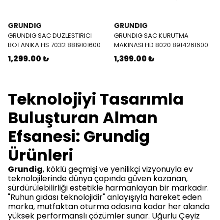
GRUNDIG
GRUNDIG
GRUNDIG SAC DUZLESTIRICI
GRUNDIG SAC KURUTMA
BOTANIKA HS 7032 8819101600
MAKINASI HD 8020 8914261600
1,299.00 ₺
1,399.00 ₺
Teknolojiyi Tasarımla
Buluşturan Alman
Efsanesi: Grundig
Ürünleri
Grundig
, köklü geçmişi ve yenilikçi vizyonuyla ev
teknolojilerinde dünya çapında güven kazanan,
sürdürülebilirliği estetikle harmanlayan bir markadır.
"Ruhun gıdası teknolojidir" anlayışıyla hareket eden
marka, mutfaktan oturma odasına kadar her alanda
yüksek performanslı çözümler sunar. Uğurlu Çeyiz