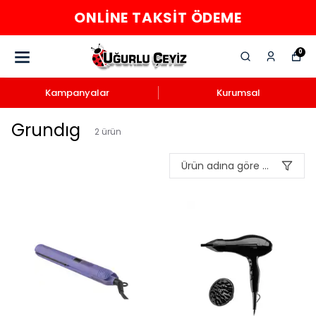
ONLINE TAKSIT ÖDEME
0
Kampanyalar
Kurumsal
Grundıg
2
ürün
Ürün adına göre A-Z