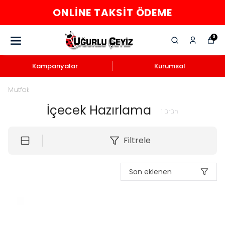
ONLINE TAKSIT ÖDEME
0
Kampanyalar
Kurumsal
Mutfak
İçecek Hazırlama
1
ürün
Filtrele
Son eklenen