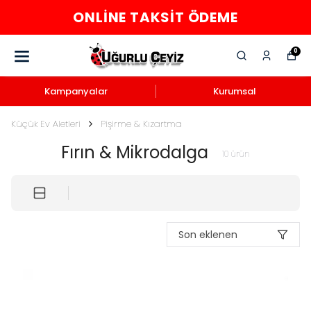
ONLINE TAKSIT ÖDEME
0
Kampanyalar
Kurumsal
Küçük Ev Aletleri
Pişirme & Kızartma
Fırın & Mikrodalga
10
ürün
Son eklenen