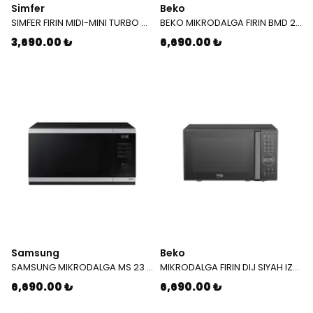
Simfer
Beko
SIMFER FIRIN MIDI-MINI TURBO M 4546
BEKO MIKRODALGA FIRIN BMD 200 B BEYAZ 8911161200
3,690.00 ₺
6,690.00 ₺
Samsung
Beko
SAMSUNG MIKRODALGA MS 23 DG 4504 GTTR 23 LT 18875
MIKRODALGA FIRIN DIJ SIYAH IZGARALI BMD 211 DS 9205081200
6,690.00 ₺
6,690.00 ₺