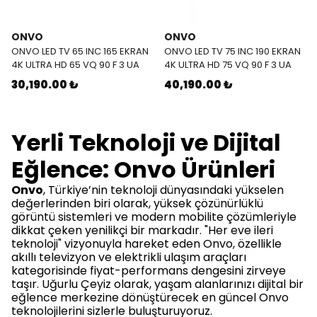
ONVO
ONVO
ONVO LED TV 65 INC 165 EKRAN
ONVO LED TV 75 INC 190 EKRAN
4K ULTRA HD 65 VQ 90 F 3 UA
4K ULTRA HD 75 VQ 90 F 3 UA
30,190.00 ₺
40,190.00 ₺
Yerli Teknoloji ve Dijital
Eğlence: Onvo Ürünleri
Onvo
, Türkiye’nin teknoloji dünyasındaki yükselen
değerlerinden biri olarak, yüksek çözünürlüklü
görüntü sistemleri ve modern mobilite çözümleriyle
dikkat çeken yenilikçi bir markadır. "Her eve ileri
teknoloji" vizyonuyla hareket eden Onvo, özellikle
akıllı televizyon ve elektrikli ulaşım araçları
kategorisinde fiyat-performans dengesini zirveye
taşır. Uğurlu Çeyiz olarak, yaşam alanlarınızı dijital bir
eğlence merkezine dönüştürecek en güncel Onvo
teknolojilerini sizlerle buluşturuyoruz.