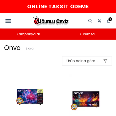
ONLINE TAKSIT ÖDEME
0
Kampanyalar
Kurumsal
Onvo
2
ürün
Ürün adına göre A-Z