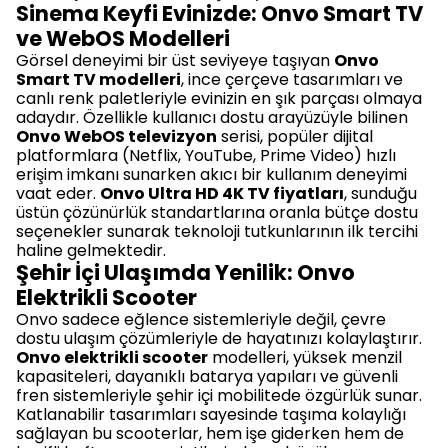
Sinema Keyfi Evinizde: Onvo Smart TV
ve WebOS Modelleri
Görsel deneyimi bir üst seviyeye taşıyan
Onvo
Smart TV modelleri
, ince çerçeve tasarımları ve
canlı renk paletleriyle evinizin en şık parçası olmaya
adaydır. Özellikle kullanıcı dostu arayüzüyle bilinen
Onvo WebOS televizyon
serisi, popüler dijital
platformlara (Netflix, YouTube, Prime Video) hızlı
erişim imkanı sunarken akıcı bir kullanım deneyimi
vaat eder.
Onvo Ultra HD 4K TV fiyatları
, sunduğu
üstün çözünürlük standartlarına oranla bütçe dostu
seçenekler sunarak teknoloji tutkunlarının ilk tercihi
haline gelmektedir.
Şehir İçi Ulaşımda Yenilik: Onvo
Elektrikli Scooter
Onvo sadece eğlence sistemleriyle değil, çevre
dostu ulaşım çözümleriyle de hayatınızı kolaylaştırır.
Onvo elektrikli scooter
modelleri, yüksek menzil
kapasiteleri, dayanıklı batarya yapıları ve güvenli
fren sistemleriyle şehir içi mobilitede özgürlük sunar.
Katlanabilir tasarımları sayesinde taşıma kolaylığı
sağlayan bu scooterlar, hem işe giderken hem de