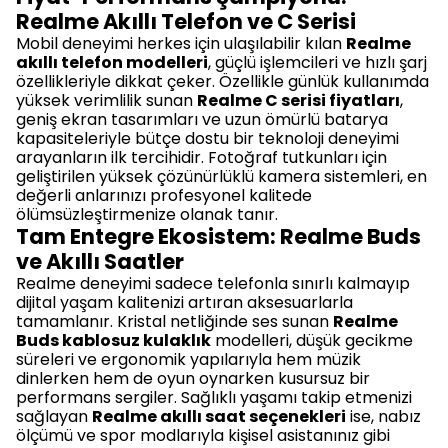
Realme Akıllı Telefon ve C Serisi
Mobil deneyimi herkes için ulaşılabilir kılan
Realme
akıllı telefon modelleri
, güçlü işlemcileri ve hızlı şarj
özellikleriyle dikkat çeker. Özellikle günlük kullanımda
yüksek verimlilik sunan
Realme C serisi fiyatları
,
geniş ekran tasarımları ve uzun ömürlü batarya
kapasiteleriyle bütçe dostu bir teknoloji deneyimi
arayanların ilk tercihidir. Fotoğraf tutkunları için
geliştirilen yüksek çözünürlüklü kamera sistemleri, en
değerli anlarınızı profesyonel kalitede
ölümsüzleştirmenize olanak tanır.
Tam Entegre Ekosistem: Realme Buds
ve Akıllı Saatler
Realme deneyimi sadece telefonla sınırlı kalmayıp
dijital yaşam kalitenizi artıran aksesuarlarla
tamamlanır. Kristal netliğinde ses sunan
Realme
Buds kablosuz kulaklık
modelleri, düşük gecikme
süreleri ve ergonomik yapılarıyla hem müzik
dinlerken hem de oyun oynarken kusursuz bir
performans sergiler. Sağlıklı yaşamı takip etmenizi
sağlayan
Realme akıllı saat seçenekleri
ise, nabız
ölçümü ve spor modlarıyla kişisel asistanınız gibi