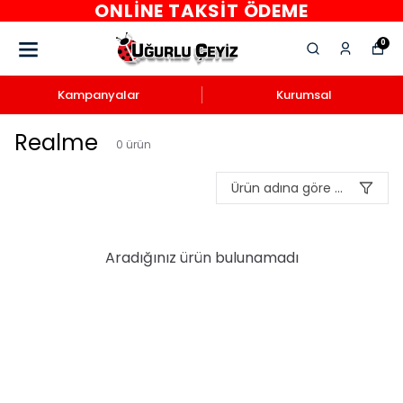
ONLINE TAKSIT ÖDEME
0
Kampanyalar
Kurumsal
Realme
0
ürün
Ürün adına göre A-Z
Aradığınız ürün bulunamadı