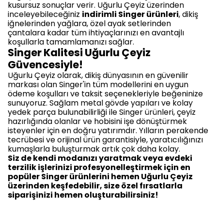
kusursuz sonuçlar verir. Uğurlu Çeyiz üzerinden
inceleyebileceğiniz
indirimli Singer ürünleri
, dikiş
iğnelerinden yağlara, özel ayak setlerinden
çantalara kadar tüm ihtiyaçlarınızı en avantajlı
koşullarla tamamlamanızı sağlar.
Singer Kalitesi Uğurlu Çeyiz
Güvencesiyle!
Uğurlu Çeyiz olarak, dikiş dünyasının en güvenilir
markası olan Singer'in tüm modellerini en uygun
ödeme koşulları ve taksit seçenekleriyle beğeninize
sunuyoruz. Sağlam metal gövde yapıları ve kolay
yedek parça bulunabilirliği ile Singer ürünleri, çeyiz
hazırlığında olanlar ve hobisini işe dönüştürmek
isteyenler için en doğru yatırımdır. Yılların perakende
tecrübesi ve orijinal ürün garantisiyle, yaratıcılığınızı
kumaşlarla buluşturmak artık çok daha kolay.
Siz de kendi modanızı yaratmak veya evdeki
terzilik işlerinizi profesyonelleştirmek için en
popüler Singer ürünlerini hemen Uğurlu Çeyiz
üzerinden keşfedebilir, size özel fırsatlarla
siparişinizi hemen oluşturabilirsiniz!