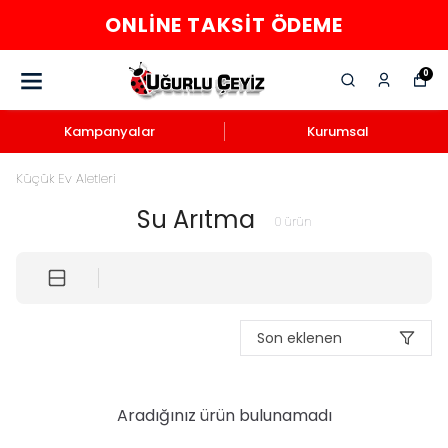
ONLINE TAKSIT ÖDEME
0
Kampanyalar
Kurumsal
Küçük Ev Aletleri
Su Arıtma
0
ürün
Son eklenen
Aradığınız ürün bulunamadı