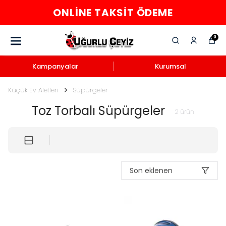
ONLINE TAKSIT ÖDEME
0
Kampanyalar
Kurumsal
Küçük Ev Aletleri
Süpürgeler
Toz Torbalı Süpürgeler
2
ürün
Son eklenen