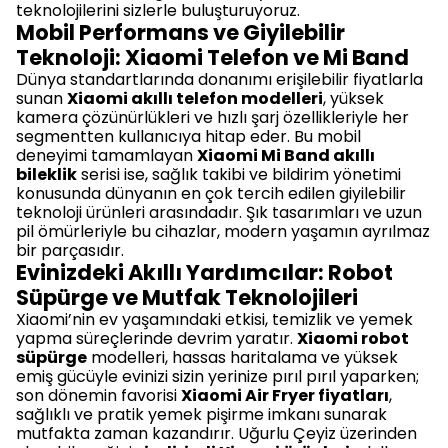
teknolojilerini sizlerle buluşturuyoruz.
Mobil Performans ve Giyilebilir
Teknoloji: Xiaomi Telefon ve Mi Band
Dünya standartlarında donanımı erişilebilir fiyatlarla
sunan
Xiaomi akıllı telefon modelleri
, yüksek
kamera çözünürlükleri ve hızlı şarj özellikleriyle her
segmentten kullanıcıya hitap eder. Bu mobil
deneyimi tamamlayan
Xiaomi Mi Band akıllı
bileklik
serisi ise, sağlık takibi ve bildirim yönetimi
konusunda dünyanın en çok tercih edilen giyilebilir
teknoloji ürünleri arasındadır. Şık tasarımları ve uzun
pil ömürleriyle bu cihazlar, modern yaşamın ayrılmaz
bir parçasıdır.
Evinizdeki Akıllı Yardımcılar: Robot
Süpürge ve Mutfak Teknolojileri
Xiaomi’nin ev yaşamındaki etkisi, temizlik ve yemek
yapma süreçlerinde devrim yaratır.
Xiaomi robot
süpürge
modelleri, hassas haritalama ve yüksek
emiş gücüyle evinizi sizin yerinize pırıl pırıl yaparken;
son dönemin favorisi
Xiaomi Air Fryer fiyatları
,
sağlıklı ve pratik yemek pişirme imkanı sunarak
mutfakta zaman kazandırır. Uğurlu Çeyiz üzerinden