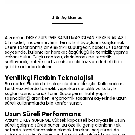
Ürün Açıklaması
Arzum’un DIKEY SUPURGE SARJLI MAGICLEAN FLEXBIN AR 4211
01 modeli, modern evlerin temizlik ihtiyaçlarını karşılamak
üzere tasarlanmış bir elektrikli süpürgedir. Kablosuz tasarımı
sayesinde, kullanıcılar hareket özgürlüğü ile temizlik yapma
imkanı bulur. Güçlü motoru, derinlemesine temizlik
sağlayarak, halı ve sert zeminlerdeki toz ve kirleri etkili bir
şekilde ortadan kaldırır.
Yenilikçi Flexbin Teknolojisi
Bu model, Flexbin teknolojisi ile donatılmıştır. Kullanıcıların,
farklı yüzeylerde temizlik yaparken esneklik ve kolaylık
sağlamasına olanak tanır. Süpürgenin hafif yapısı,
taşınabilirliği artırırken, ergonomik tasarımı sayesinde uzun
süreli kullanımlarda bile konfor sunar.
Uzun Süreli Performans
Arzum DIKEY SUPURGE, yüksek kapasiteli bataryası ile uzun
süreli çalışma süresi sunar. Bu özellik, geniş alanların tek
seferde temizlenmesine olanak tanırken, şarj süresi de
oldukça kısadır. Kullanıcılar, temizlik işlemlerini kesintisiz bir