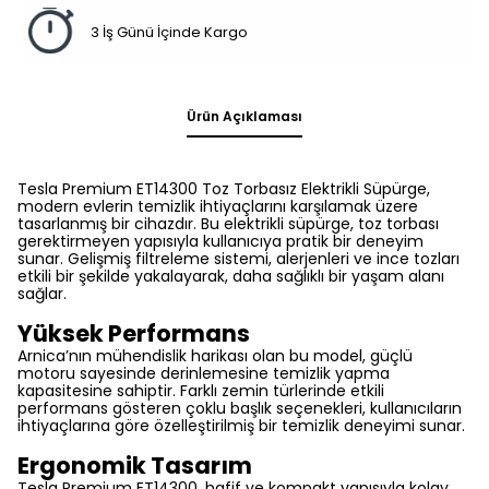
3 İş Günü İçinde Kargo
Ürün Açıklaması
Tesla Premium ET14300 Toz Torbasız Elektrikli Süpürge,
modern evlerin temizlik ihtiyaçlarını karşılamak üzere
tasarlanmış bir cihazdır. Bu elektrikli süpürge, toz torbası
gerektirmeyen yapısıyla kullanıcıya pratik bir deneyim
sunar. Gelişmiş filtreleme sistemi, alerjenleri ve ince tozları
etkili bir şekilde yakalayarak, daha sağlıklı bir yaşam alanı
sağlar.
Yüksek Performans
Arnica’nın mühendislik harikası olan bu model, güçlü
motoru sayesinde derinlemesine temizlik yapma
kapasitesine sahiptir. Farklı zemin türlerinde etkili
performans gösteren çoklu başlık seçenekleri, kullanıcıların
ihtiyaçlarına göre özelleştirilmiş bir temizlik deneyimi sunar.
Ergonomik Tasarım
Tesla Premium ET14300, hafif ve kompakt yapısıyla kolay