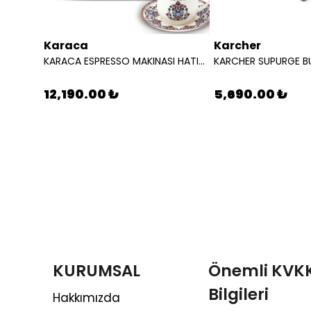
Karaca
Karcher
EMSAN SAHAN SETI 6 PARCA DEMRE CELIK 8699343605403
KARACA ESPRESSO MAKINASI HATIR PERFETTO ESPRESSO T.K.M. COPPER 8683650465904
12,190.00 ₺
5,690.00 ₺
KURUMSAL
Önemli KVK
Bilgileri
Hakkımızda