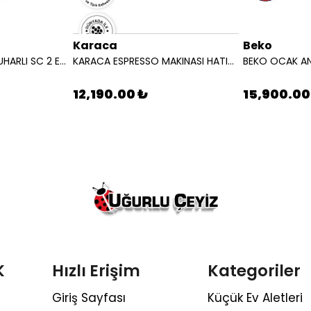
Karaca
Beko
KARCHER SUPURGE BUHARLI SC 2 EASYFIX EU BEYAZ 15126000
KARACA ESPRESSO MAKINASI HATIR PERFETTO ESPRESSO T.K.M.STARLIGHT 8683650465911
12,190.00 ₺
15,900.00
K
Hızlı Erişim
Kategoriler
Giriş Sayfası
Küçük Ev Aletleri