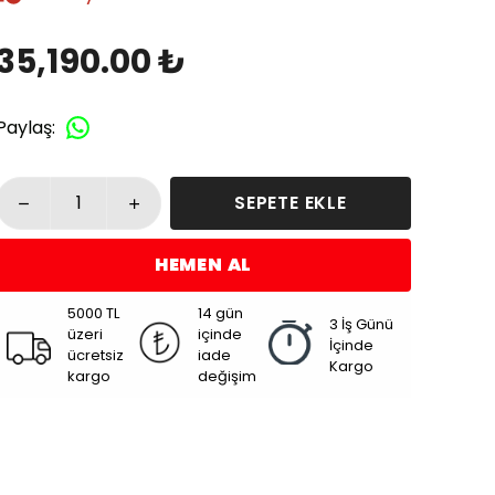
35,190.00 ₺
Paylaş
:
SEPETE EKLE
HEMEN AL
5000 TL
14 gün
3 İş Günü
üzeri
içinde
İçinde
ücretsiz
iade
Kargo
kargo
değişim