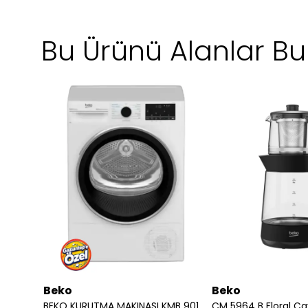
Bu Ürünü Alanlar Bun
Beko
Beko
nesi
BEKO KURUTMA MAKINASI KMB 901 I 7188270250
CM 5964 B Floral Ça