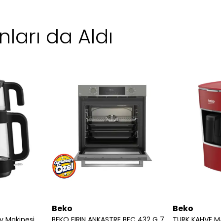
ları da Aldı
Beko
Beko
y Makinesi
BEKO FIRIN ANKASTRE BFC 432 G 7779420278