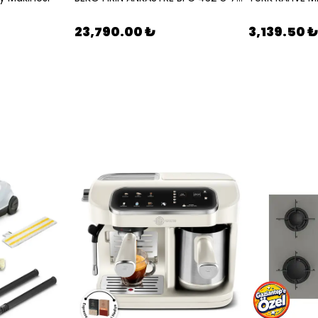
23,790.00 ₺
3,139.50 ₺