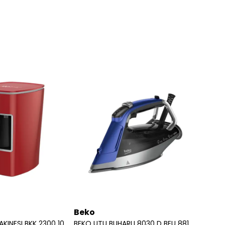
Beko
Beko
TURK KAHVE MAKINESI BKK 2300 100.YIL KIRMIZI 7489770265
BEKO UTU BUHARLI 8030 D BEU 8817621200