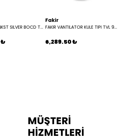
Fakir
Karch
BEKO OCAK ANKST SILVER BOCD T 6510 7778220256
FAKIR VANTILATOR KULE TIPI TVL 90 S 31000860
 ₺
6,289.50 ₺
10,19
MÜŞTERİ
HİZMETLERİ