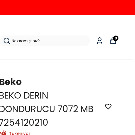
0
Beko
BEKO DERIN
DONDURUCU 7072 MB
7254120210
Tükeniyor