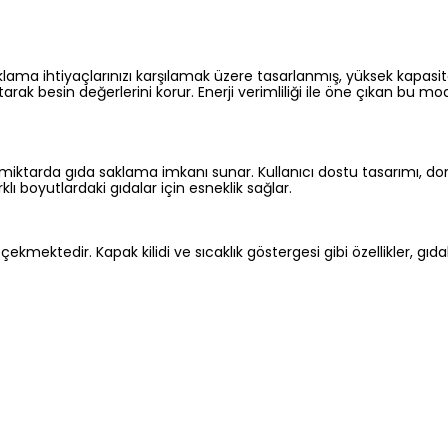
ma ihtiyaçlarınızı karşılamak üzere tasarlanmış, yüksek kapasit
tarak besin değerlerini korur. Enerji verimliliği ile öne çıkan bu m
iktarda gıda saklama imkanı sunar. Kullanıcı dostu tasarımı, do
lı boyutlardaki gıdalar için esneklik sağlar.
ektedir. Kapak kilidi ve sıcaklık göstergesi gibi özellikler, gıdal