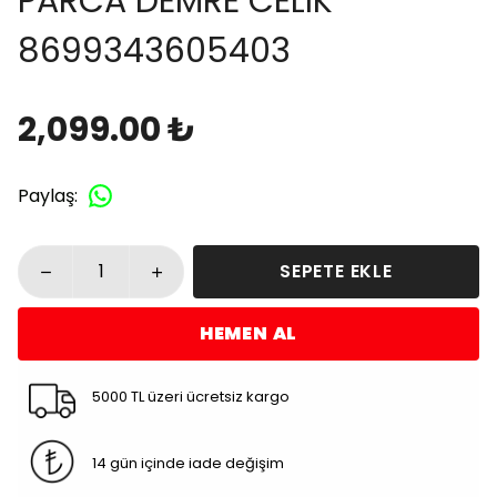
PARCA DEMRE CELIK
8699343605403
2,099.00 ₺
Paylaş
:
SEPETE EKLE
HEMEN AL
5000 TL üzeri ücretsiz kargo
14 gün içinde iade değişim