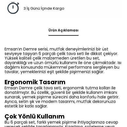
3 İş Günü İçinde Kargo
Ürün Açıklaması
Emsan’ın Demre serisi, mutfak deneyimlerinizi bir üst
seviyeye taşıyan 6 parçalı çelik tava seti ile dikkat çekiyor.
Yüksek kaliteli çelik malzemeden üretilen bu set,
dayanıklılığı ve uzun ömürlü kullanımı ile öne çıkmaktadır. Isı
dağılımı konusunda mükemmel performans sergileyen bu
tavalar, yemeklerinizi eşit şekilde pişirmenizi sağlar.
Ergonomik Tasarım
Emsan Demre çelik tava seti, ergonomik tutma kolları ile
donatılmıştır. Bu özellik, güvenli bir şekilde kullanım imkanı
sunarak, yemek pişirme sürecini daha konforlu hale getirir.
Ayrıca, setin şık ve modern tasarımı, mutfak dekorunuza
estetik bir katkı sağlar.
Çok Yönlü Kullanım
Bu 6 parçalı set, farklı yemek pişirme ihtiyaçlarınıza cevap
verecek şekilde tasarlanmıştır. Kızartma, soteleme veya