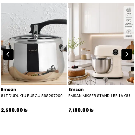
Emsan
Emsan
8 LT DUDUKLU BURCU 8682972002286
EMSAN MIKSER STANDLI BELLA GUSTO PRO DIJITAL KREM 8699343609098
2,590.00 ₺
7,190.00 ₺