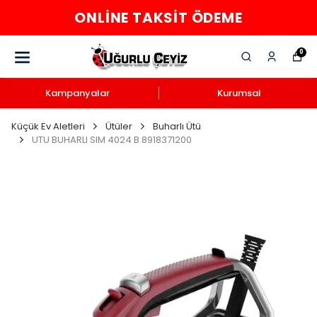
ONLINE TAKSIT ÖDEME
0
Kampanyalar
Kurumsal
Küçük Ev Aletleri
Ütüler
Buharlı Ütü
UTU BUHARLI SIM 4024 B 8918371200