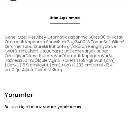
Ürün Açıklaması
Genel ÖzelliklerDikey Otomatik Kapanma Süresi30 dkYatay
Otomatik Kapanma Süresi8 dkGüç2400 WTabanSoftGlide®
Seramik TabanSürekli Buhar45 gr/dkÜrün RengiSiyah ve
GriÜtü TipiBuharlı ÜtüBuharsız ÜtülemeVarŞok Buhar
ÖzelliğiVarDikey ÜtülemeVarOtomatik KapanmaVarSu
Haznesi350 mLÖlçülerAğırlık: Paketsiz1.55 kgBoyut (cm)
(GxYxD)16.9 cmBoyut (cm) (GxYxD)32 cmDerinlik12.4
cmDiğerAğırlık: Paketli2.35 kg
Yorumlar
Bu ürün için henüz yorum yapılmamış.