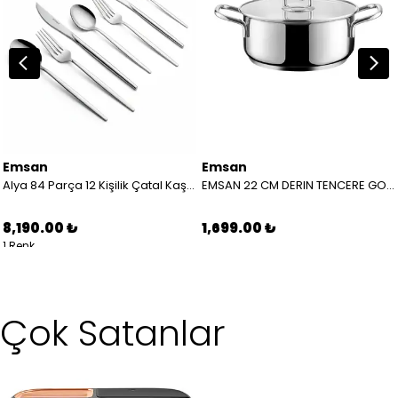
Emsan
Emsan
Alya 84 Parça 12 Kişilik Çatal Kaşık Bıçak Takımı Lüks Kutulu
EMSAN 22 CM DERIN TENCERE GOURMET 8699343539340
8,190.00 ₺
1,699.00 ₺
1 Renk
Çok Satanlar