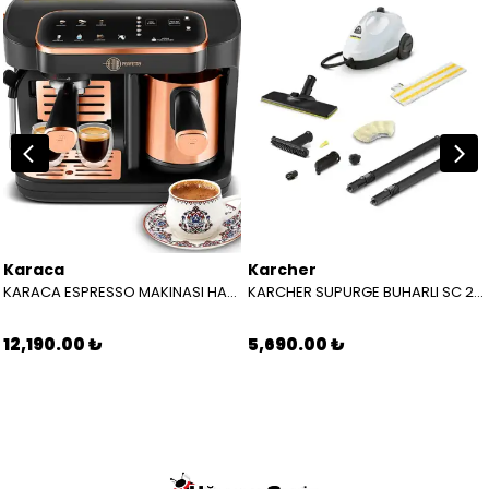
Karaca
Karcher
KARACA ESPRESSO MAKINASI HATIR PERFETTO ESPRESSO T.K.M. COPPER 8683650465904
KARCHER SUPURGE BUHARLI SC 2 EASYFIX EU BEYAZ 15126000
12,190.00 ₺
5,690.00 ₺