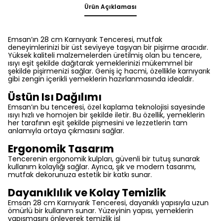
Ürün Açıklaması
Emsan’ın 28 cm Karnıyarık Tenceresi, mutfak
deneyimlerinizi bir üst seviyeye taşıyan bir pişirme aracıdır.
Yüksek kaliteli malzemelerden üretilmiş olan bu tencere,
ısıyı eşit şekilde dağıtarak yemeklerinizi mükemmel bir
şekilde pişirmenizi sağlar. Geniş iç hacmi, özellikle karnıyarık
gibi zengin içerikli yemeklerin hazırlanmasında idealdir.
Üstün Isı Dağılımı
Emsan’ın bu tenceresi, özel kaplama teknolojisi sayesinde
ısıyı hızlı ve homojen bir şekilde iletir. Bu özellik, yemeklerin
her tarafının eşit şekilde pişmesini ve lezzetlerin tam
anlamıyla ortaya çıkmasını sağlar.
Ergonomik Tasarım
Tencerenin ergonomik kulpları, güvenli bir tutuş sunarak
kullanım kolaylığı sağlar. Ayrıca, şık ve modern tasarımı,
mutfak dekorunuza estetik bir katkı sunar.
Dayanıklılık ve Kolay Temizlik
Emsan 28 cm Karnıyarık Tenceresi, dayanıklı yapısıyla uzun
ömürlü bir kullanım sunar. Yüzeyinin yapısı, yemeklerin
yapışmasını önleyerek temizlik işl