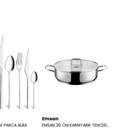
Emsan
Emsa
84 PARCA ALBA
EMSAN 26 CM KARNIYARIK TENCERE GOURMET 8699343539432