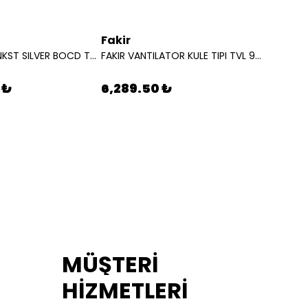
Fakir
Karch
BEKO OCAK ANKST SILVER BOCD T 6510 7778220256
FAKIR VANTILATOR KULE TIPI TVL 90 S 31000860
 ₺
6,289.50 ₺
10,19
MÜŞTERİ
HİZMETLERİ