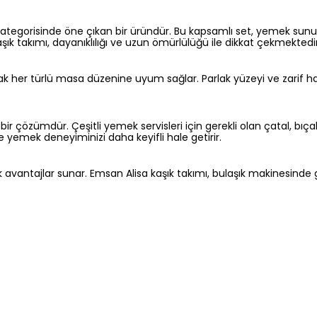
ategorisinde öne çıkan bir üründür. Bu kapsamlı set, yemek sunum
şık takımı, dayanıklılığı ve uzun ömürlülüğü ile dikkat çekmektedir
arak her türlü masa düzenine uyum sağlar. Parlak yüzeyi ve zarif h
r çözümdür. Çeşitli yemek servisleri için gerekli olan çatal, bıçak
 yemek deneyiminizi daha keyifli hale getirir.
vantajlar sunar. Emsan Alisa kaşık takımı, bulaşık makinesinde g