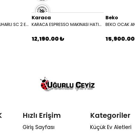
Karaca
Beko
KARCHER SUPURGE BUHARLI SC 2 EASYFIX EU BEYAZ 15126000
KARACA ESPRESSO MAKINASI HATIR PERFETTO ESPRESSO T.K.M.STARLIGHT 8683650465911
12,190.00 ₺
15,900.00
K
Hızlı Erişim
Kategoriler
Giriş Sayfası
Küçük Ev Aletleri