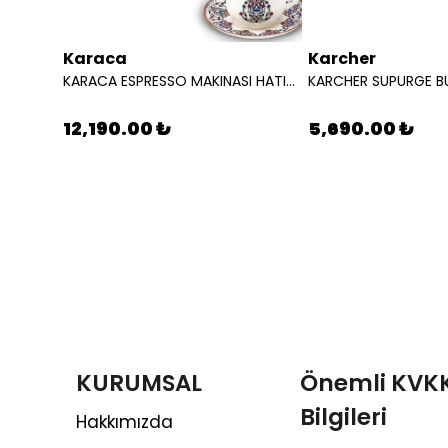
Karaca
Karcher
EMSAN SAHAN SETI 6 PARCA DEMRE CELIK 8699343605403
KARACA ESPRESSO MAKINASI HATIR PERFETTO ESPRESSO T.K.M. COPPER 8683650465904
12,190.00 ₺
5,690.00 ₺
KURUMSAL
Önemli KVK
Bilgileri
Hakkımızda