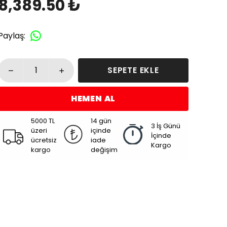
8,389.50 ₺
Paylaş
:
SEPETE EKLE
HEMEN AL
5000 TL
14 gün
3 İş Günü
üzeri
içinde
İçinde
ücretsiz
iade
Kargo
kargo
değişim