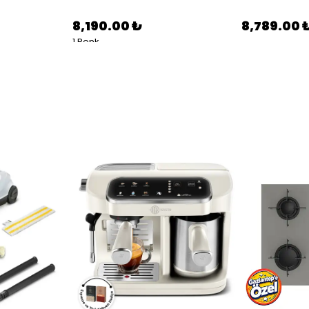
8,190.00 ₺
8,789.00 
1 Renk