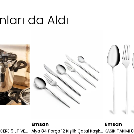
ları da Aldı
Emsan
Emsan
EMSAN DUDUKLU TENCERE 9 LT VERA SIYAH 8699343604994
Alya 84 Parça 12 Kişilik Çatal Kaşık Bıçak Takımı Lüks Kutulu
KASIK TAKIMI 