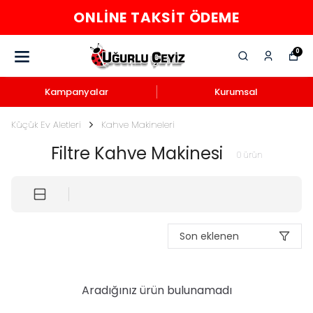
ONLINE TAKSIT ÖDEME
0
Kampanyalar
Kurumsal
Küçük Ev Aletleri
Kahve Makineleri
Filtre Kahve Makinesi
0
ürün
Son eklenen
Aradığınız ürün bulunamadı