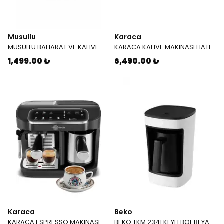
Musullu
Karaca
MUSULLU BAHARAT VE KAHVE OGUTUCU 1002
KARACA KAHVE MAKINASI HATIR PLUS BARISTA BLACK SILVER 8683650286301
1,499.00 ₺
6,490.00 ₺
Karaca
Beko
KARACA ESPRESSO MAKINASI HATIR PERFETTO ESPRESSO T.K.M. INOX 8683650408857
BEKO TKM 2341 KEYFI BOL BEYAZ 7465000201