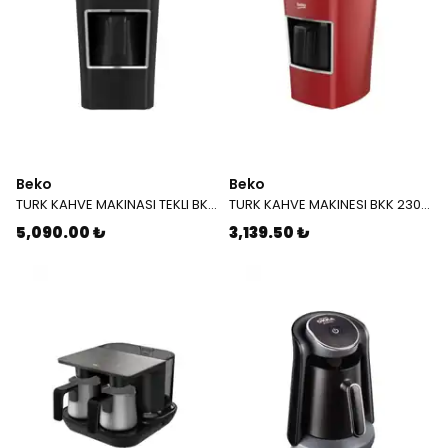
Beko
Beko
TURK KAHVE MAKINASI TEKLI BKK 2300 SIYAH 7489770266
TURK KAHVE MAKINESI BKK 2300 100.YIL KIRMIZI 7489770265
5,090.00 ₺
3,139.50 ₺