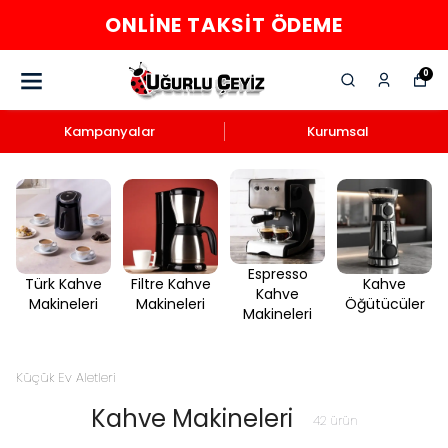
ONLINE TAKSIT ÖDEME
0
Kampanyalar
Kurumsal
Espresso
Türk Kahve
Filtre Kahve
Kahve
Kahve
Makineleri
Makineleri
Öğütücüler
Makineleri
Küçük Ev Aletleri
Kahve Makineleri
42
ürün