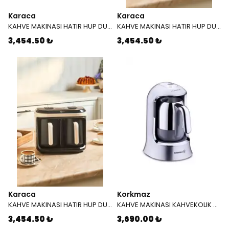
Karaca
Karaca
KAHVE MAKINASI HATIR HUP DUET AROMA IMPERIAL RED 8683650323037
KAHVE MAKINASI HATIR HUP DUET AROMA TKM SPACE GRAY 8683650194040
3,454.50 ₺
3,454.50 ₺
Karaca
Korkmaz
KAHVE MAKINASI HATIR HUP DUET AROMA T.K.M. KREM 8683650194095
KAHVE MAKINASI KAHVEKOLIK A 860 13 INOX
3,454.50 ₺
3,690.00 ₺