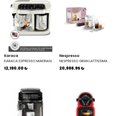
Karaca
Nespresso
KARACA ESPRESSO MAKINASI HATIR PERFETTO ESPRESSO T.K.M.STARLIGHT 8683650465911
NESPRESSO GRAN LATTISSIMA F 541 TRADE VALUE PACK V4 WHITE (BARDAKLI)
12,190.00 ₺
20,998.95 ₺