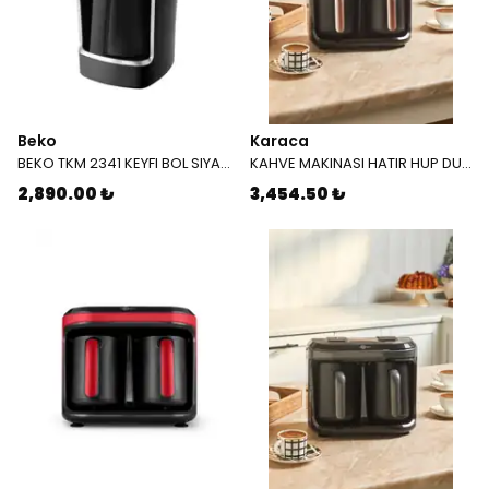
Beko
Karaca
BEKO TKM 2341 KEYFI BOL SIYAH 7465000200
KAHVE MAKINASI HATIR HUP DUET AROMA ROSE GOLD 8683650323044
2,890.00 ₺
3,454.50 ₺