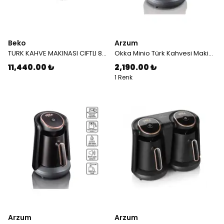
Beko
Arzum
TURK KAHVE MAKINASI CIFTLI 8961 A TKM 7489470201
Okka Minio Türk Kahvesi Makinesi 4 Fincan Kapasiteli Krom - OK004-K
11,440.00 ₺
2,190.00 ₺
1 Renk
Arzum
Arzum