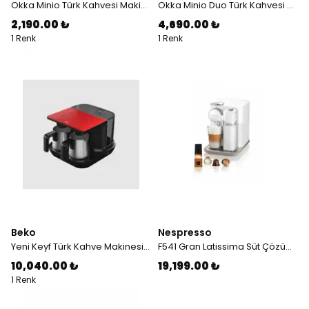
Okka Minio Türk Kahvesi Makinesi 4 Fincan Kapasiteli Bakır - OK004
Okka Minio Duo Türk Kahvesi Makinesi 8 Fincan Kapasiteli Bakır - OK006-B
2,190.00 ₺
4,690.00 ₺
1 Renk
1 Renk
Beko
Nespresso
Yeni Keyf Türk Kahve Makinesi Kırmızı TKM 8961 K
F541 Gran Latissima Süt Çözümlü Espresso Kahve Makinesi,Beyaz
10,040.00 ₺
19,199.00 ₺
1 Renk