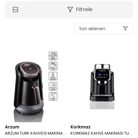
Filtrele
Son eklenen
Arzum
Korkmaz
ARZUM TURK KAHVESI MAKINASI OKKA MINIO BEYAZ OK 004 B
KORKMAZ KAHVE MAKINASI TURK SITARE OTOMATIK A 987