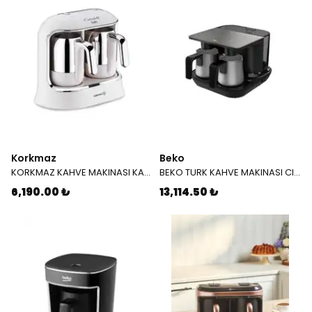
Korkmaz
Beko
KORKMAZ KAHVE MAKINASI KAHVEKOLIK TWİN VANILYA KROM 861 08
BEKO TURK KAHVE MAKINASI CIFTLI 8961 S TKM 7489470202
6,190.00 ₺
13,114.50 ₺