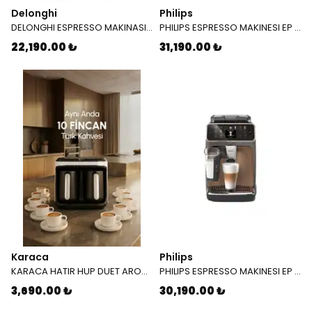
Delonghi
Philips
DELONGHI ESPRESSO MAKINASI MAGNIFICA START ECAM 220 60 B 42000624
PHILIPS ESPRESSO MAKINESI EP 4446/70 + DST 7510/80 UTU KOMBI
22,190.00 ₺
31,190.00 ₺
Karaca
Philips
KARACA HATIR HUP DUET AROMA T K M WHITE 8683650194101
PHILIPS ESPRESSO MAKINESI EP 5544/80
3,690.00 ₺
30,190.00 ₺