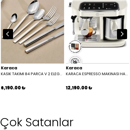
Karaca
Karaca
KASIK TAKIMI 84 PARCA V 2 ELEGANCE NIL PLATIN 8683650107248
KARACA ESPRESSO MAKINASI HATIR PERFETTO ESPRESSO T.K.M.STARLIGHT 8683650465911
6,190.00 ₺
12,190.00 ₺
Çok Satanlar