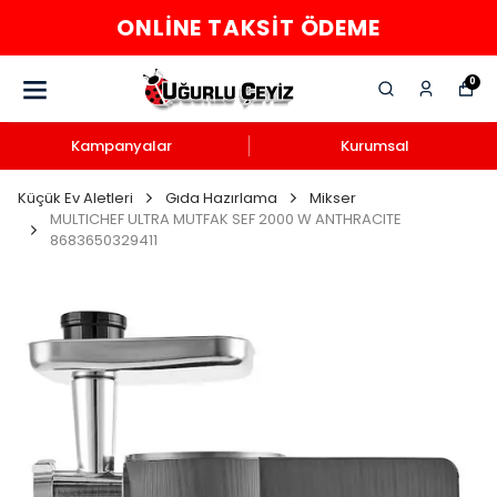
ONLINE TAKSIT ÖDEME
0
Kampanyalar
Kurumsal
Küçük Ev Aletleri
Gıda Hazırlama
Mikser
MULTICHEF ULTRA MUTFAK SEF 2000 W ANTHRACITE
8683650329411