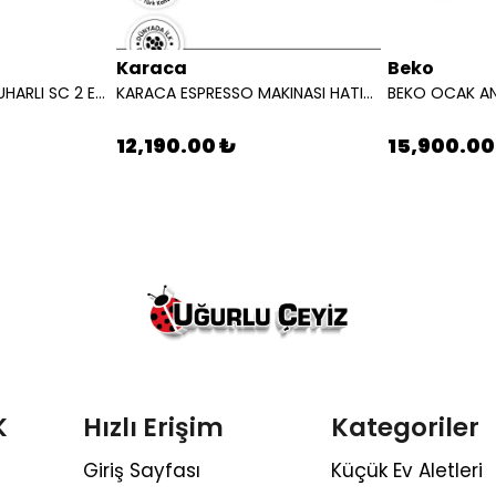
Karaca
Beko
KARCHER SUPURGE BUHARLI SC 2 EASYFIX EU BEYAZ 15126000
KARACA ESPRESSO MAKINASI HATIR PERFETTO ESPRESSO T.K.M.STARLIGHT 8683650465911
12,190.00 ₺
15,900.00
K
Hızlı Erişim
Kategoriler
Giriş Sayfası
Küçük Ev Aletleri