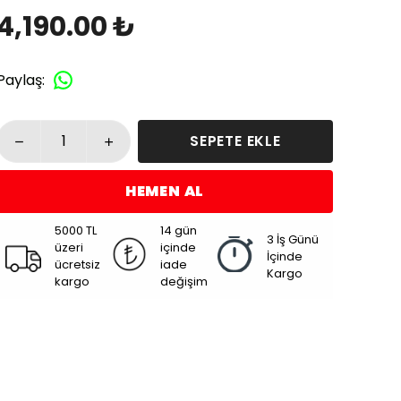
4,190.00 ₺
Paylaş
:
SEPETE EKLE
HEMEN AL
5000 TL
14 gün
3 İş Günü
üzeri
içinde
İçinde
ücretsiz
iade
Kargo
kargo
değişim