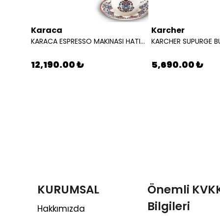
Karaca
Karcher
KARACA ESPRESSO MAKINASI HATIR PERFETTO ESPRESSO T.K.M. INOX 8683650408857
KARACA ESPRESSO MAKINASI HATIR PERFETTO ESPRESSO T.K.M. COPPER 8683650465904
12,190.00 ₺
5,690.00 ₺
KURUMSAL
Önemli KVK
Bilgileri
Hakkımızda