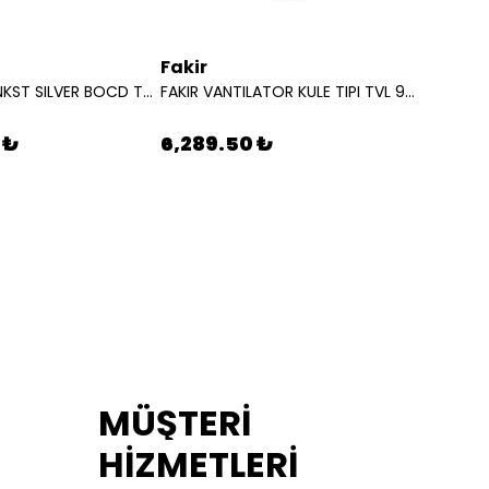
Fakir
Karch
BEKO OCAK ANKST SILVER BOCD T 6510 7778220256
FAKIR VANTILATOR KULE TIPI TVL 90 S 31000860
 ₺
6,289.50 ₺
10,19
MÜŞTERİ
HİZMETLERİ