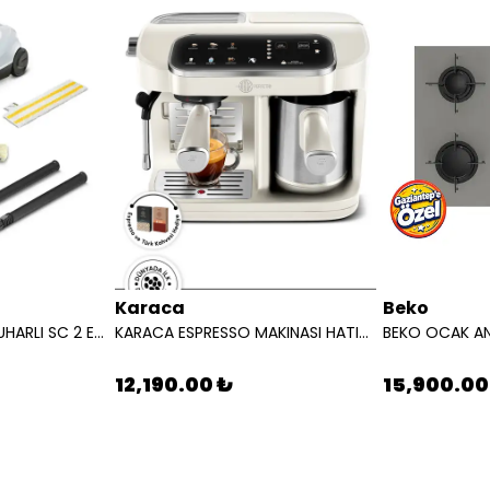
Karaca
Beko
KARCHER SUPURGE BUHARLI SC 2 EASYFIX EU BEYAZ 15126000
KARACA ESPRESSO MAKINASI HATIR PERFETTO ESPRESSO T.K.M.STARLIGHT 8683650465911
12,190.00 ₺
15,900.00