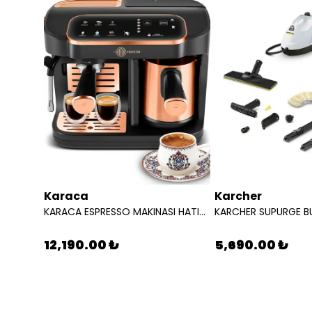
Karaca
Karcher
EMSAN SAHAN SETI 6 PARCA DEMRE CELIK 8699343605403
KARACA ESPRESSO MAKINASI HATIR PERFETTO ESPRESSO T.K.M. COPPER 8683650465904
12,190.00 ₺
5,690.00 ₺