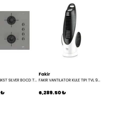
Fakir
Karch
BEKO OCAK ANKST SILVER BOCD T 6510 7778220256
FAKIR VANTILATOR KULE TIPI TVL 90 S 31000860
 ₺
6,289.50 ₺
10,19