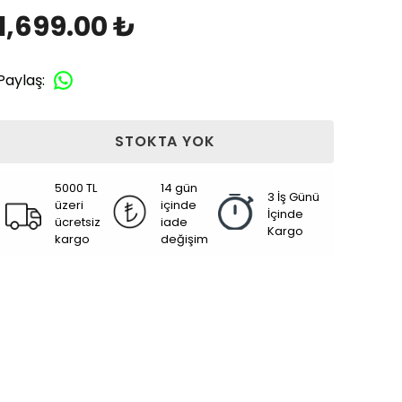
1,699.00 ₺
Paylaş
:
STOKTA YOK
5000 TL
14 gün
3 İş Günü
üzeri
içinde
İçinde
ücretsiz
iade
Kargo
kargo
değişim