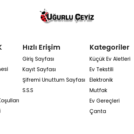
K
Hızlı Erişim
Kategoriler
Giriş Sayfası
Küçük Ev Aletleri
esi
Kayıt Sayfası
Ev Tekstili
Şifremi Unuttum Sayfası
Elektronik
S.S.S
Mutfak
oşulları
Ev Gereçleri
i
Çanta