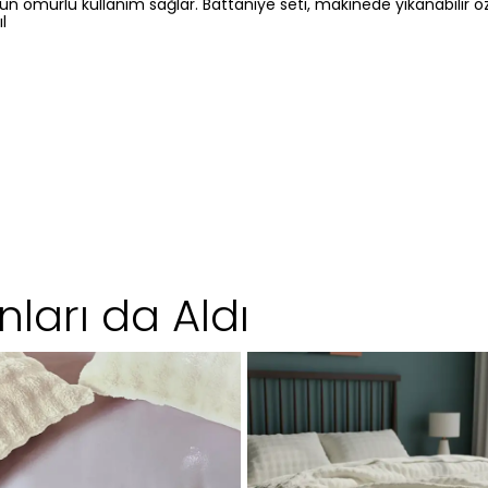
un ömürlü kullanım sağlar. Battaniye seti, makinede yıkanabilir öz
l
ları da Aldı