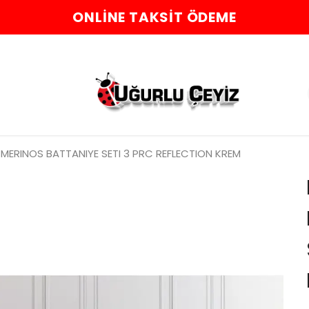
ONLINE TAKSIT ÖDEME
MERINOS BATTANIYE SETI 3 PRC REFLECTION KREM