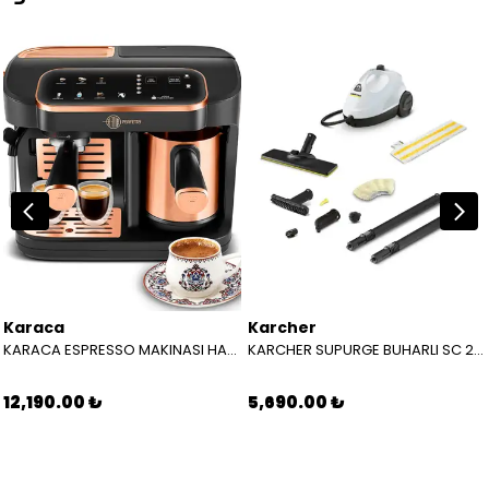
Karaca
Karcher
KARACA ESPRESSO MAKINASI HATIR PERFETTO ESPRESSO T.K.M. COPPER 8683650465904
KARCHER SUPURGE BUHARLI SC 2 EASYFIX EU BEYAZ 15126000
12,190.00 ₺
5,690.00 ₺