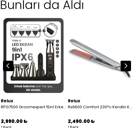
Bunları da Aldı
Relux
Relux
RPG7500 Groomexpert 15in1 Erkek Bakım Seti
Rs6600 Comfort 230°c Keratin Korumalı Saç Düzleştirici
2,990.00 ₺
2,490.00 ₺
1 Renk
1 Renk