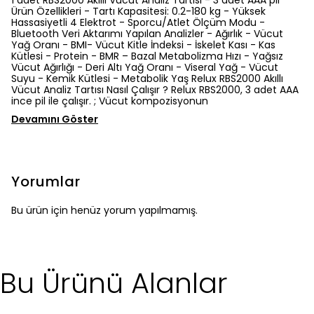
1 adet RBS2000 Akıllı Vücut Analiz Tartısı - 3 adet AAA pil
Ürün Özellikleri - Tartı Kapasitesi: 0.2-180 kg - Yüksek
Hassasiyetli 4 Elektrot - Sporcu/Atlet Ölçüm Modu -
Bluetooth Veri Aktarımı Yapılan Analizler - Ağırlık - Vücut
Yağ Oranı - BMI- Vücut Kitle İndeksi - İskelet Kası - Kas
Kütlesi - Protein - BMR – Bazal Metabolizma Hızı - Yağsız
Vücut Ağırlığı - Deri Altı Yağ Oranı - Viseral Yağ - Vücut
Suyu - Kemik Kütlesi - Metabolik Yaş Relux RBS2000 Akıllı
Vücut Analiz Tartısı Nasıl Çalışır ? Relux RBS2000, 3 adet AAA
ince pil ile çalışır. ; Vücut kompozisyonun
Devamını Göster
Yorumlar
Bu ürün için henüz yorum yapılmamış.
Bu Ürünü Alanlar