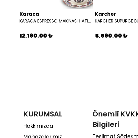
Karaca
Karcher
KARACA ESPRESSO MAKINASI HATIR PERFETTO ESPRESSO T.K.M. INOX 8683650408857
KARACA ESPRESSO MAKINASI HATIR PERFETTO ESPRESSO T.K.M. COPPER 8683650465904
12,190.00 ₺
5,690.00 ₺
KURUMSAL
Önemli KVK
Bilgileri
Hakkımızda
Teslimat Sözleşm
Mağazalarımız