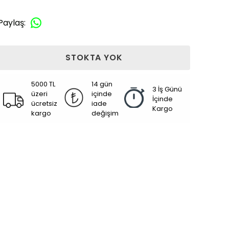
Paylaş
:
STOKTA YOK
5000 TL
14 gün
3 İş Günü
üzeri
içinde
İçinde
ücretsiz
iade
Kargo
kargo
değişim