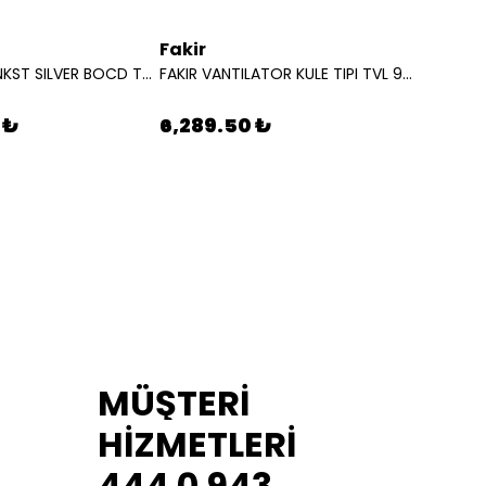
Fakir
Karch
BEKO OCAK ANKST SILVER BOCD T 6510 7778220256
FAKIR VANTILATOR KULE TIPI TVL 90 S 31000860
 ₺
6,289.50 ₺
10,19
MÜŞTERİ
HİZMETLERİ
444 0 943