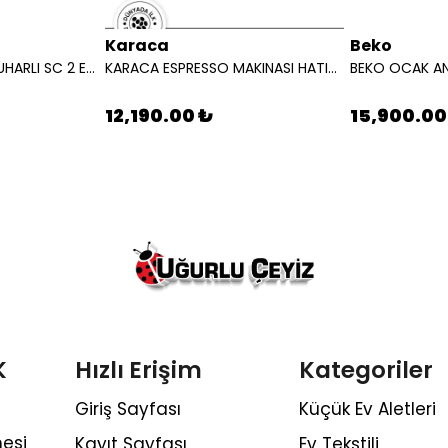
Karaca
Beko
KARCHER SUPURGE BUHARLI SC 2 EASYFIX EU BEYAZ 15126000
KARACA ESPRESSO MAKINASI HATIR PERFETTO ESPRESSO T.K.M.STARLIGHT 8683650465911
12,190.00 ₺
15,900.00
K
Hızlı Erişim
Kategoriler
Giriş Sayfası
Küçük Ev Aletleri
esi
Kayıt Sayfası
Ev Tekstili