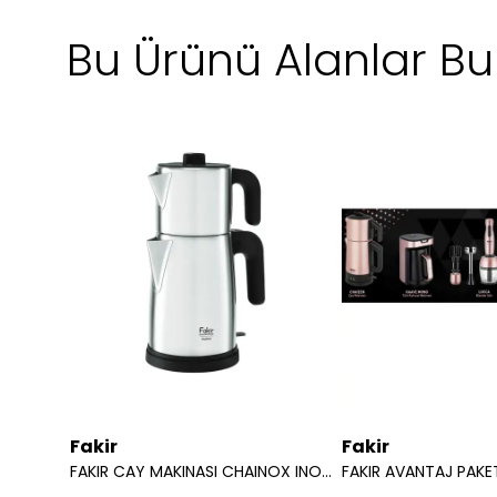
Bu Ürünü Alanlar Bun
Fakir
Fakir
FAKIR SPOT CLEANER PR 8038 8682511905412 - 41005210
FAKIR CAY MAKINASI CHAINOX INOX 41005578
FAKIR AVANTAJ PAKE