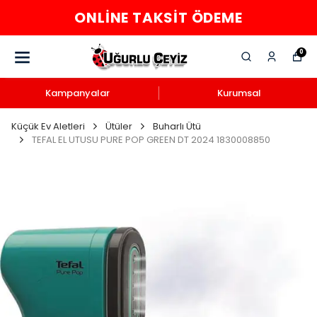
ONLINE TAKSIT ÖDEME
0
Kampanyalar
Kurumsal
Küçük Ev Aletleri
Ütüler
Buharlı Ütü
TEFAL EL UTUSU PURE POP GREEN DT 2024 1830008850