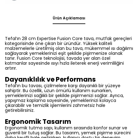
Ürün Açıklaması
Tefal’ın 28 cm Expertise Fusion Core tava, mutfak gereçleri
kategorisinde öne çıkan bir üründür. Yüksek kaliteli
malzemelerle üretilmiş olan bu tava, mükemmel ısı dağılımı
sağlayarak yemeklerinizi eşit şekilde pişirmenize olanak
tanır. Fusion Core teknolojisi, tavada yer alan özel
katmanlar sayesinde ısıyı hızla ileterek enerji verimliliğini
artırır.
Dayanıklılık ve Performans
Tefal’ın bu tavası, çizilmelere karşı dayanıklı bir yüzeye
sahiptir. Bu özellik, uzun ömürlü kullanım sunarken,
yemeklerinizi sağlıklı bir şekilde pişirmenizi sağlar. Ayrıca,
yapışmaz kaplama sayesinde, yemeklerinizi kolayca
çıkarabilir ve temizlik işlemlerini zahmetsiz hale
getirebilirsiniz.
Ergonomik Tasarım
Ergonomik tutma sapı, kullanım sırasında konfor sunar ve
güvenli bir tutuş sağlar. Bu tasarım, yemek pişirme sürecini
daha keyifli hale getirirken, kullanıcı dostu bir deneyim