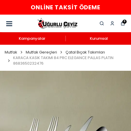
ONLINE TAKSIT ÖDEME
0
Kampanyalar
Kurumsal
Mutfak
Mutfak Gereçleri
Çatal Bıçak Takımları
KARACA KASIK TAKIMI 84 PRC ELEGANCE PALLAS PLATIN
8683650232476