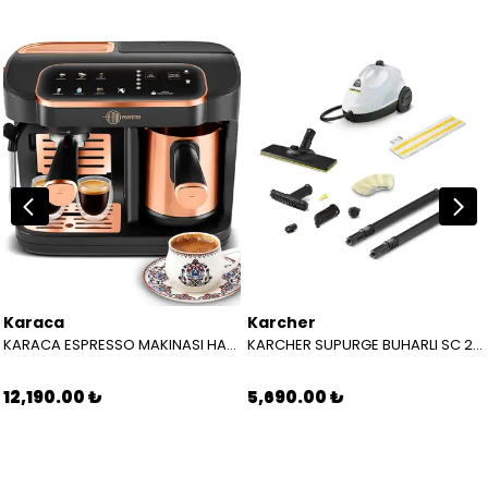
Karaca
Karcher
KARACA ESPRESSO MAKINASI HATIR PERFETTO ESPRESSO T.K.M. COPPER 8683650465904
KARCHER SUPURGE BUHARLI SC 2 EASYFIX EU BEYAZ 15126000
12,190.00 ₺
5,690.00 ₺